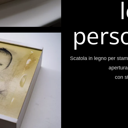
perso
Scatola in legno per sta
apertura
con s